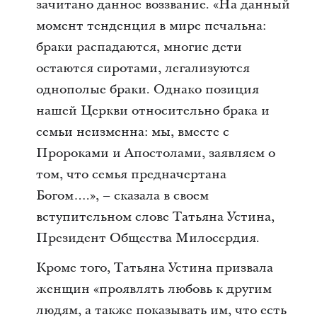
зачитано данное воззвание. «На данный
момент тенденция в мире печальна:
браки распадаются, многие дети
остаются сиротами, легализуются
однополые браки. Однако позиция
нашей Церкви относительно брака и
семьи неизменна: мы, вместе с
Пророками и Апостолами, заявляем о
том, что семья предначертана
Богом….», – сказала в своем
вступительном слове Татьяна Устина,
Президент Общества Милосердия.
Кроме того, Татьяна Устина призвала
женщин «проявлять любовь к другим
людям, а также показывать им, что есть