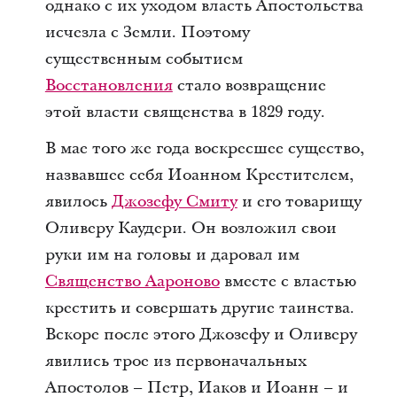
однако с их уходом власть Апостольства
исчезла с Земли. Поэтому
существенным событием
Восстановления
стало возвращение
этой власти священства в 1829 году.
В мае того же года воскресшее существо,
назвавшее себя Иоанном Крестителем,
явилось
Джозефу Смиту
и его товарищу
Оливеру Каудери. Он возложил свои
руки им на головы и даровал им
Священство Аароново
вместе с властью
крестить и совершать другие таинства.
Вскоре после этого Джозефу и Оливеру
явились трое из первоначальных
Апостолов – Петр, Иаков и Иоанн – и