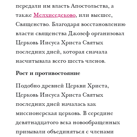
передали им власть Апостольства, а
также
Мелхиседеково
, или высшее,
Cвященство. Благодаря восстановлению
власти священства Джозеф организовал
Церковь Иисуса Христа Святых
последних дней, которая сначала
насчитывала всего шесть членов.
Рост и противостояние
Подобно древней Церкви Христа,
Церковь Иисуса Христа Святых
последних дней началась как
миссионерская церковь. В середине
девятнадцатого века новообращенных
призывали объединяться с членами