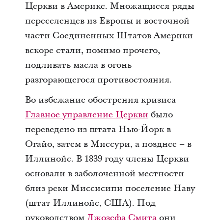
Церкви в Америке. Множащиеся ряды
переселенцев из Европы и восточной
части Соединенных Штатов Америки
вскоре стали, помимо прочего,
подливать масла в огонь
разгорающегося противостояния.
Во избежание обострения кризиса
Главное управление Церкви
было
переведено из штата Нью-Йорк в
Огайо, затем в Миссури, а позднее – в
Иллинойс. В 1839 году члены Церкви
основали в заболоченной местности
близ реки Миссисипи поселение Наву
(штат Иллинойс, США). Под
руководством
Джозефа Смита
они