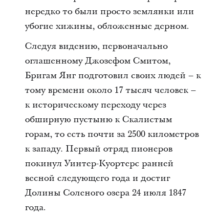
нередко то были просто землянки или
убогие хижины, обложенные дерном.
Следуя видению, первоначально
оглашенному Джозефом Смитом,
Бригам Янг подготовил своих людей – к
тому времени около 17 тысяч человек –
к историческому переходу через
обширную пустыню к Скалистым
горам, то есть почти за 2500 километров
к западу. Первый отряд пионеров
покинул Уинтер-Куортерс ранней
весной следующего года и достиг
Долины Соленого озера 24 июля 1847
года.