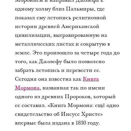
Моронием и направил Джозефа к
одному холму близ Пальмиры, где
показал ему летопись религиозной
истории древней Американской
цивилизации, выгравированную на
металлических листах и сокрытую в
земле. Это произошло за четыре года до
того, как Джозефу было позволено
забрать летопись и перевести ее.
Сегодня она известна как
Книга
Мормона
, названная так по имени
одного из древних Пророков, который
ее составил. «Книга Мормона: ещё одно
свидетельство об Иисусе Христе»
впервые была издана в 1830 году.