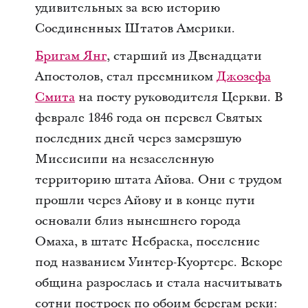
удивительных за всю историю
Соединенных Штатов Америки.
Бригам Янг
, старший из Двенадцати
Апостолов, стал преемником
Джозефа
Смита
на посту руководителя Церкви. В
феврале 1846 года он перевел Святых
последних дней через замерзшую
Миссисипи на незаселенную
территорию штата Айова. Они с трудом
прошли через Айову и в конце пути
основали близ нынешнего города
Омаха, в штате Небраска, поселение
под названием Уинтер-Куортерс. Вскоре
община разрослась и стала насчитывать
сотни построек по обоим берегам реки: