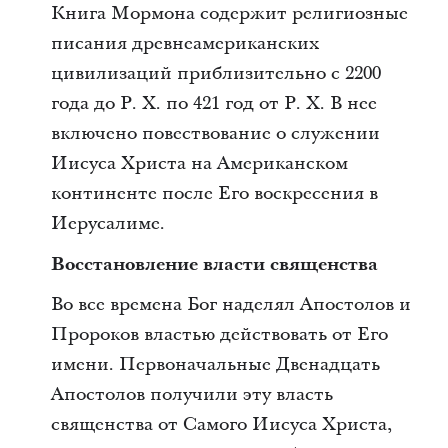
Книга Мормона содержит религиозные
писания древнеамериканских
цивилизаций приблизительно с 2200
года до Р. Х. по 421 год от Р. Х. В нее
включено повествование о служении
Иисуса Христа на Американском
континенте после Его воскресения в
Иерусалиме.
Восстановление власти священства
Во все времена Бог наделял Апостолов и
Пророков властью действовать от Его
имени. Первоначальные Двенадцать
Апостолов получили эту власть
священства от Самого Иисуса Христа,