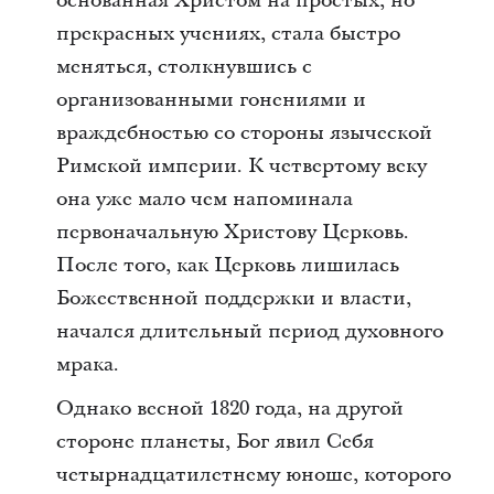
основанная Христом на простых, но
прекрасных учениях, стала быстро
меняться, столкнувшись с
организованными гонениями и
враждебностью со стороны языческой
Римской империи. К четвертому веку
она уже мало чем напоминала
первоначальную Христову Церковь.
После того, как Церковь лишилась
Божественной поддержки и власти,
начался длительный период духовного
мрака.
Однако весной 1820 года, на другой
стороне планеты, Бог явил Себя
четырнадцатилетнему юноше, которого