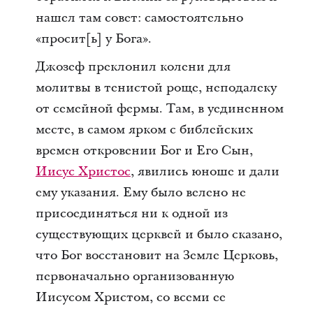
нашел там совет: самостоятельно
«просит[ь] у Бога».
Джозеф преклонил колени для
молитвы в тенистой роще, неподалеку
от семейной фермы. Там, в уединенном
месте, в самом ярком с библейских
времен откровении Бог и Его Сын,
Иисус Христос
, явились юноше и дали
ему указания. Ему было велено не
присоединяться ни к одной из
существующих церквей и было сказано,
что Бог восстановит на Земле Церковь,
первоначально организованную
Иисусом Христом, со всеми ее