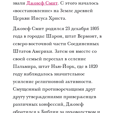
звали
Джозеф Смит
. С этого началось
«восстановление» на Земле древней
Церкви Иисуса Христа.
Джозеф Смит родился 23 декабря 1805
года в городке Шарон, штат Вермонт, в
северо-восточной части Соединенных
Штатов Америки. Затем он вместе со
своей семьей переехал в селение
Пальмира, штат Нью-Йорк, где в 1820
году наблюдалось значительное
усиление религиозной активности.
Смущенный противоречащими друг
другу утверждениями приверженцев
различных конфессий, Джозеф
обратился к Библии за руководством и