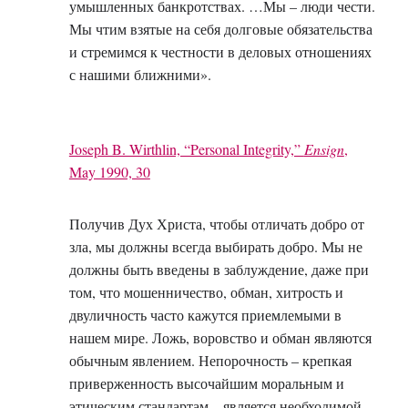
умышленных банкротствах. …Мы – люди чести.
Мы чтим взятые на себя долговые обязательства
и стремимся к честности в деловых отношениях
с нашими ближними».
Joseph B. Wirthlin, “Personal Integrity,”
Ensign
,
May 1990, 30
Получив Дух Христа, чтобы отличать добро от
зла, мы должны всегда выбирать добро. Мы не
должны быть введены в заблуждение, даже при
том, что мошенничество, обман, хитрость и
двуличность часто кажутся приемлемыми в
нашем мире. Ложь, воровство и обман являются
обычным явлением. Непорочность – крепкая
приверженность высочайшим моральным и
этическим стандартам – является необходимой