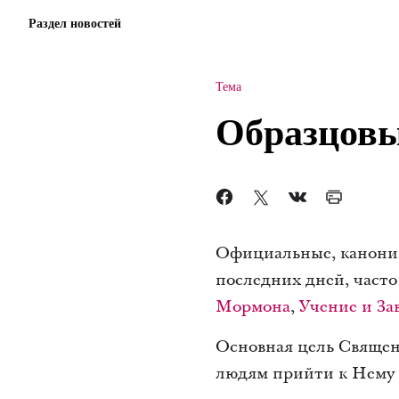
Раздел новостей
Тема
Образцовы
Официальные, канони
последних дней, част
Мормона
,
Учение и За
Основная цель Священн
людям прийти к Нему 