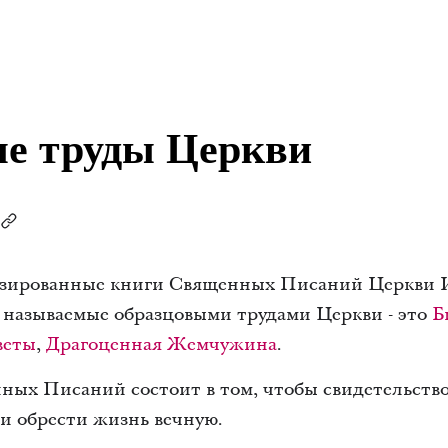
е труды Церкви
зированные книги Священных Писаний Церкви И
о называемые образцовыми трудами Церкви - это
Б
веты
,
Драгоценная Жемчужина
.
ых Писаний состоит в том, чтобы свидетельство
и обрести жизнь вечную.