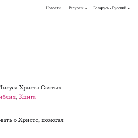
Новости
Ресурсы
Беларусь
-
Pусский
исуса Христа Святых
иблия
,
Книга
вать о Христе, помогая