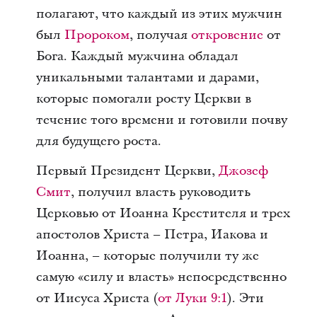
полагают, что каждый из этих мужчин
был
Пророком
, получая
откровение
от
Бога. Каждый мужчина обладал
уникальными талантами и дарами,
которые помогали росту Церкви в
течение того времени и готовили почву
для будущего роста.
Первый Президент Церкви,
Джозеф
Смит
, получил власть руководить
Церковью от Иоанна Крестителя и трех
апостолов Христа – Петра, Иакова и
Иоанна, – которые получили ту же
самую «силу и власть» непосредственно
от Иисуса Христа (
от Луки 9:1
). Эти