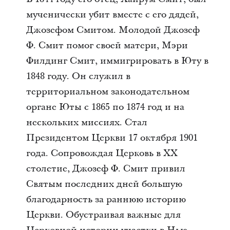
мученически убит вместе с его дядей,
Джозефом Смитом. Молодой Джозеф
Ф. Смит помог своей матери, Мэри
Филдинг Смит, иммигрировать в Юту в
1848 году. Он служил в
территориальном законодательном
органе Юты с 1865 по 1874 год и на
нескольких миссиях. Стал
Президентом Церкви 17 октября 1901
года. Сопровождая Церковь в XX
столетие, Джозеф Ф. Смит привил
Святым последних дней большую
благодарность за раннюю историю
Церкви. Обустраивая важные для