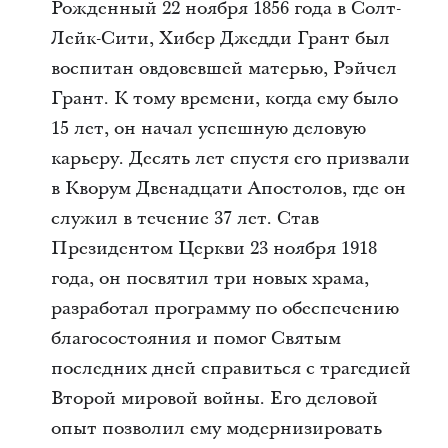
Рожденный 22 ноября 1856 года в Солт-
Лейк-Сити, Хибер Джедди Грант был
воспитан овдовевшей матерью, Рэйчел
Грант. К тому времени, когда ему было
15 лет, он начал успешную деловую
карьеру. Десять лет спустя его призвали
в Кворум Двенадцати Апостолов, где он
служил в течение 37 лет. Став
Президентом Церкви 23 ноября 1918
года, он посвятил три новых храма,
разработал программу по обеспечению
благосостояния и помог Святым
последних дней справиться с трагедией
Второй мировой войны. Его деловой
опыт позволил ему модернизировать