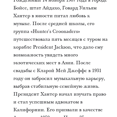
Рожденный 14 ноября 1907 года в городе
Бойсе, штат Айдахо, Говард Уильям
Хантер в юности питал любовь к
музыке. После средней школы, его
группа «Hunter's Croonaders»
путешествовала пять месяцев с туром на
корабле President Jackson, что дало ему
возможность увидеть много
экзотических мест в Азии. После
свадьбы с Кларой Мей Джеффс в 1931
году он забросил музыкальную карьеру,
выбрав стабильную семейную жизнь.
Президент Хантер начал изучать право
и стал успешным адвокатом в
Калифорнии. Его призвали в качестве