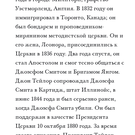
Уэстморленд, Англия. В 1832 году он
иммигрировал в Торонто, Канада; он
был бондарем и проповедником-
мирянином методистской церкви. Он и
его жена, Леонора, присоединились к
Церкви в 1836 году. Два года спустя, он
стал Апостолом и смог тесно общаться с
Джозефом Смитом и Бригамом Янгом.
Джон Тейлор сопровождал Джозефа
Смита в Картидж, штат Иллинойс, в
июне 1844 года и был серьезно ранен,
когда Джозефа Смита убили. Он был
поддержан в качестве Президента
Церкви 10 октября 1880 года. За время