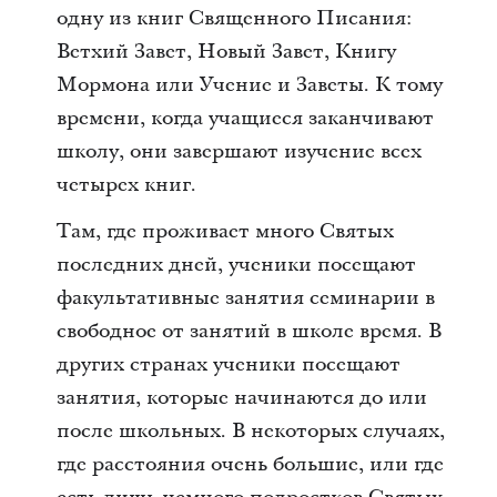
одну из книг Священного Писания:
Ветхий Завет, Новый Завет, Книгу
Мормона или Учение и Заветы. К тому
времени, когда учащиеся заканчивают
школу, они завершают изучение всех
четырех книг.
Там, где проживает много Святых
последних дней, ученики посещают
факультативные занятия семинарии в
свободное от занятий в школе время. В
других странах ученики посещают
занятия, которые начинаются до или
после школьных. В некоторых случаях,
где расстояния очень большие, или где