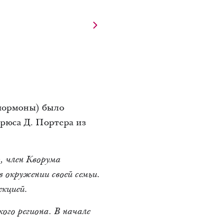
(мормоны) было
рюса Д. Портера из
 член Кворума
в окружении своей семьи.
екцией.
ого региона. В начале