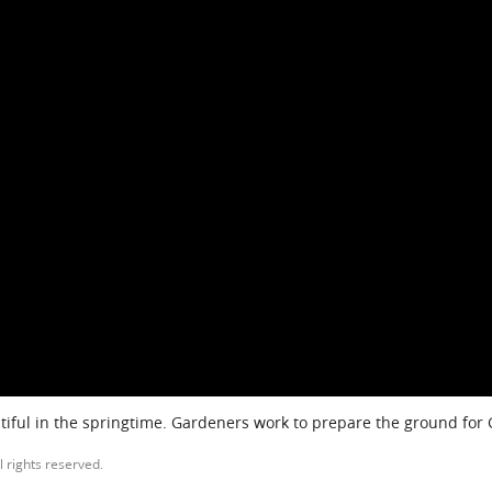
iful in the springtime. Gardeners work to prepare the ground for
l rights reserved.