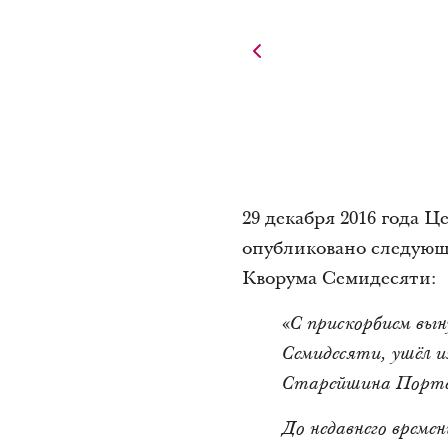
29 декабря 2016 года 
опубликовано следующ
Кворума Семидесяти:
«
С прискорбием вы
Семидесяти, ушёл из
Старейшина Портер 
До недавнего време