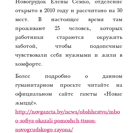
Новогрудок Елены Семко, отделение
открыто в 2010 году и рассчитано на 30
мест. В настоящее время там
проживают 25 человек, которых
работники стараются окружить
заботой, чтобы подопечные
чувствовали себя нужными и жили в
комфорте.
Более подробно о данном
гуманитарном проекте читайте на
официальном сайте газеты «Новае
жыццё».
http://novgazeta.by/news/obshhestvo/mbo
o-sofiya-okazali-pomoshch-ttsson-
novogrudskogo-rayona/