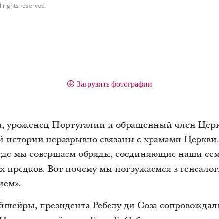
l rights reserved.
Загрузить фотографии
 уроженец Португалии и обращенный член Церкв
й истории неразрывно связаны с храмами Церкви.
 где мы совершаем обряды, соединяющие наши се
их предков. Вот почему мы погружаемся в генеало
ием».
шейры, президента Ребелу ди Соза сопровождал