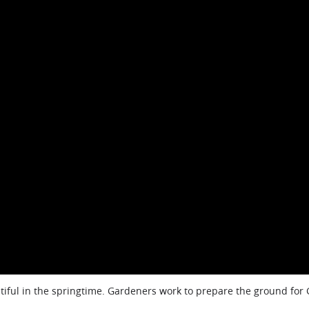
iful in the springtime. Gardeners work to prepare the ground for