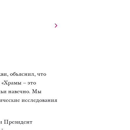
и, объяснил, что
 «Храмы – это
мьи навечно. Мы
гические исследования
и Президент