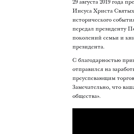
29 августа 2019 года 
Иисуса Христа Святых 
исторического событи
передал президенту По
поколений семьи и кн
президента.
С благодарностью прин
отправился на заработк
преуспевающим торгов
Замечательно, что ваш
общества».