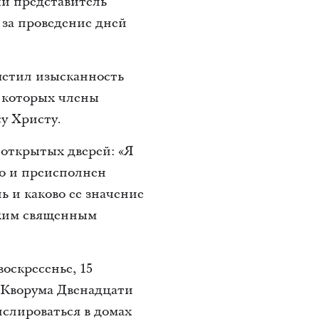
ый представитель
за проведение дней
метил изысканность
в которых члены
су Христу.
открытых дверей: «Я
но и преисполнен
ь и каково ее значение
боким священным
оскресенье, 15
м Кворума Двенадцати
слироваться в домах