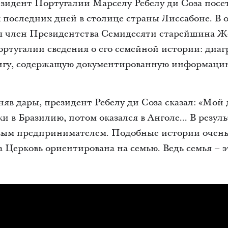
президент Португалии Марселу Ребелу ди Соза пос
последних дней в столице страны Лиссабоне. В 
я член Президентства Семидесяти старейшина Ж
ртугалии сведения о его семейной истории: диа
игу, содержащую документированную информацию
яв дары, президент Ребелу ди Соза сказал: «Мой
и в Бразилию, потом оказался в Анголе... В резуль
ым предпринимателем. Подобные истории очень
а Церковь ориентирована на семью. Ведь семья – 