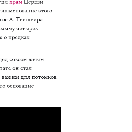
етил
храм
Церкви
ознаменование этого
озе A. Тейшейра
грамму четырех
 о предках
 дед совсем юным
тате он стал
 важны для потомков.
это основание