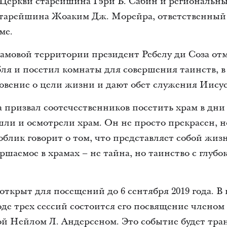
 Церкви старейшина Гэри Б. Сабин и региональн
тарейшина Жоаким Дж. Морейра, ответственный 
ме.
рамовой территории президент Ребелу ди Соза от
ля и посетил комнаты для совершения таинств, 
овение о цели жизни и дают обет служения Иису
призвал соотечественников посетить храм в дни 
ли и осмотрели храм. Он не просто прекрасен, 
облик говорит о том, что представляет собой жизн
ршаемое в храмах – не тайна, но таинство с глу
ткрыт для посещений до 6 сентября 2019 года. В в
 ходе трех сессий состоится его посвящение члено
й Нейлом Л. Андерсеном. Это событие будет тран