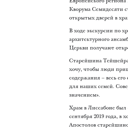
Европейского региона
Кворума Семидесяти с
открытых дверей в хра
В ходе экскурсии по х
архитектурного ансамб
Церкви получают откр
Старейшина Тейшейра 
хочу, чтобы люди приш
содержания – весь его 
для наших семей. Сове
значением».
Храм в Лиссабоне был о
сентября 2019 года, в
Апостолов старейшино