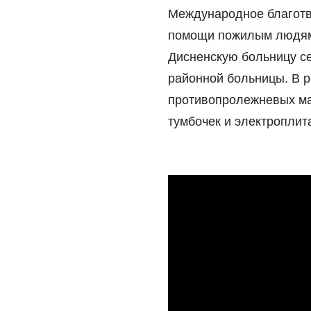
Международное благот
помощи пожилым людям 
Дисненскую больницу се
районной больницы. В р
противопролежневых мат
тумбочек и электроплит