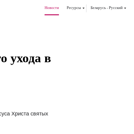
Новости
Ресурсы
Беларусь
-
Pусский
о ухода в
суса Христа святых