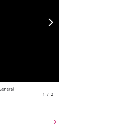
 General
1
/
2