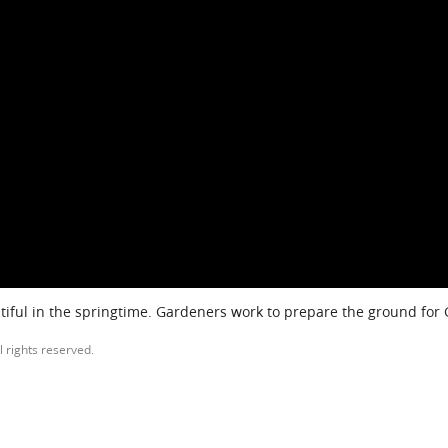
iful in the springtime. Gardeners work to prepare the ground for
l rights reserved.