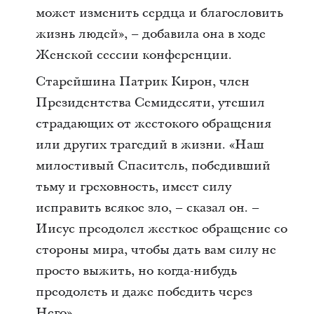
может изменить сердца и благословить
жизнь людей», – добавила она в ходе
Женской сессии конференции.
Старейшина Патрик Кирон, член
Президентства Семидесяти, утешил
страдающих от жестокого обращения
или других трагедий в жизни. «Наш
милостивый Спаситель, победивший
тьму и греховность, имеет силу
исправить всякое зло, – сказал он. –
Иисус преодолел жесткое обращение со
стороны мира, чтобы дать вам силу не
просто выжить, но когда-нибудь
преодолеть и даже победить через
Него».