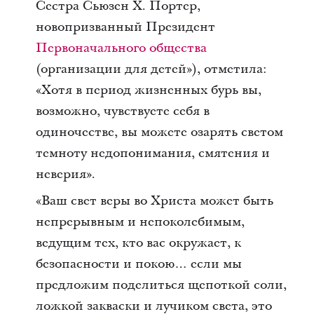
Сестра Сьюзен Х. Портер,
новопризванный Президент
Первоначального общества
(организации для детей»), отметила:
«Хотя в период жизненных бурь вы,
возможно, чувствуете себя в
одиночестве, вы можете озарять светом
темноту недопонимания, смятения и
неверия».
«Ваш свет веры во Христа может быть
непрерывным и непоколебимым,
ведущим тех, кто вас окружает, к
безопасности и покою… если мы
предложим поделиться щепоткой соли,
ложкой закваски и лучиком света, это