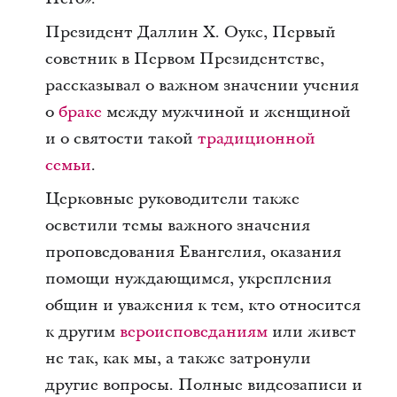
Президент Даллин Х. Оукс, Первый
советник в Первом Президентстве,
рассказывал о важном значении учения
о
браке
между мужчиной и женщиной
и о святости такой
традиционной
семьи
.
Церковные руководители также
осветили темы важного значения
проповедования Евангелия, оказания
помощи нуждающимся, укрепления
общин и уважения к тем, кто относится
к другим
вероисповеданиям
или живет
не так, как мы, а также затронули
другие вопросы. Полные видеозаписи и