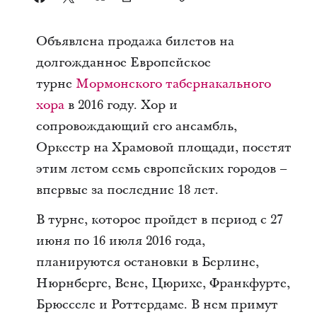
Объявлена продажа билетов на
долгожданное Европейское
турне
Мормонского табернакального
хора
в 2016 году. Хор и
сопровождающий его ансамбль,
Оркестр на Храмовой площади, посетят
этим летом семь европейских городов –
впервые за последние 18 лет.
В турне, которое пройдет в период с 27
июня по 16 июля 2016 года,
планируются остановки в Берлине,
Нюрнберге, Вене, Цюрихе, Франкфурте,
Брюсселе и Роттердаме. В нем примут