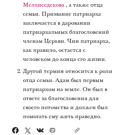
Мелхиседекова
, а также отца
семьи. Призвание патриарха
заключается в даровании
патриархальных благословений
членам Церкви. Чин патриарха,
как правило, остается с
человеком до конца его жизни.
Другой термин относится к роли
отца семьи. Адам был первым
патриархом на земле. Он был в
ответе за благословения для
своего потомства и должен был
помогать ему жить праведно.