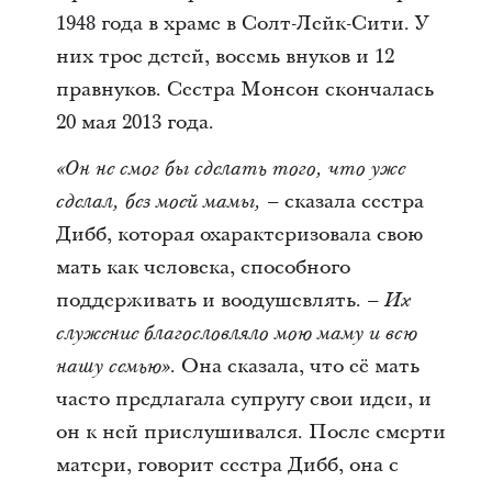
1948 года в храме в Солт-Лейк-Сити. У
них трое детей, восемь внуков и 12
правнуков. Сестра Монсон скончалась
20 мая 2013 года.
«Он не смог бы сделать того, что уже
сказала сестра
сделал, без моей мамы, –
Дибб, которая охарактеризовала свою
мать как человека, способного
поддерживать и воодушевлять.
– Их
служение благословляло мою маму и всю
. Она сказала, что её мать
нашу семью»
часто предлагала супругу свои идеи, и
он к ней прислушивался. После смерти
матери, говорит сестра Дибб, она с