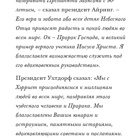
поздравить Президента Монсона с 90-
сказал президент Айринг.
летием, –
–
Его вера и забота обо всех детях Небесного
Отца приносят радость и покой людям во
всем мире. Он – Пророк Господа, и великий
пример верного ученика Иисуса Христа. Я
благословлен возможностью служить под
его вдохновенным руководством».
Президент Ухтдорф сказал:
«Мы с
Хэрриет присоединяемся к миллионам
людей во всем мире, поздравляя этого
чудесного человека и Пророка. Мы
благословлены Вашим юмором и
остроумием, памятными историями,
вдохновляющими советами и посланиями.