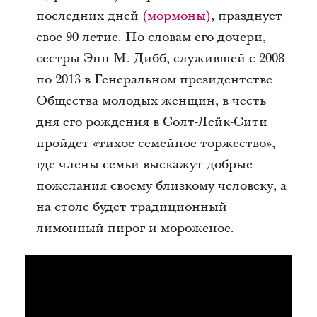
последних дней
(мормоны)
, празднует
свое 90-летие. По словам его дочери,
сестры Энн М. Дибб, служившей с 2008
по 2013 в Генеральном президентстве
Общества молодых женщин, в честь
дня его рождения в Солт-Лейк-Сити
пройдет «тихое семейное торжество»,
где члены семьи выскажут добрые
пожелания своему близкому человеку, а
на столе будет традиционный
лимонный пирог и мороженое.