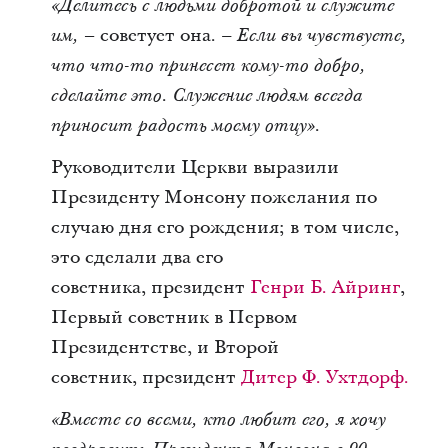
«Делитесь с людьми добротой и служите
– советует она.
им,
– Если вы чувствуете,
что что-то принесет кому-то добро,
сделайте это. Служение людям всегда
приносит радость моему отцу».
Руководители Церкви выразили
Президенту Монсону пожелания по
случаю дня его рождения; в том числе,
это сделали два его
советника, президент
Генри Б. Айринг
,
Первый советник в Первом
Президентстве, и Второй
советник, президент
Дитер Ф. Ухтдорф.
«Вместе со всеми, кто любит его, я хочу