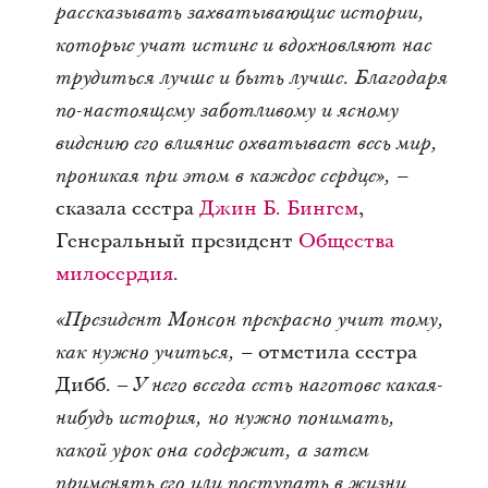
рассказывать захватывающие истории,
которые учат истине и вдохновляют нас
трудиться лучше и быть лучше. Благодаря
по-настоящему заботливому и ясному
видению его влияние охватывает весь мир,
проникая при этом в каждое сердце», –
сказала сестра
Джин Б. Бингем
,
Генеральный президент
Общества
милосердия
.
«Президент Монсон прекрасно учит тому,
отметила сестра
как нужно учиться, –
Дибб. –
У него всегда есть наготове какая-
нибудь история, но нужно понимать,
какой урок она содержит, а затем
применять его или поступать в жизни