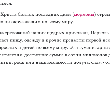
имся.
Христа Святых последних дней (
мормоны
) стре
омощи окружающим по всему миру.
ожертвований наших щедрых прихожан, Церковь
лает пищу, одежду и прочие предметы первой нео
зрослых и детей по всему миру. Эти гуманитарны
есятилетия достигшие суммы в сотни миллионов 
лигии, расы или национальности получателя», - 