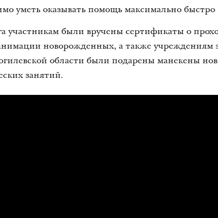
имо уметь оказывать помощь максимально быстро 
а участникам были вручены сертификаты о прох
анимации новорожденных, а также учреждениям 
огилевской области были подарены манекены но
ских занятий.