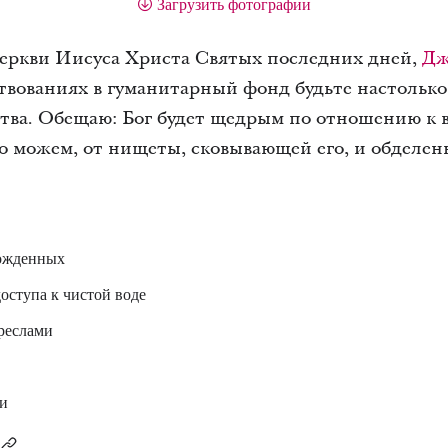
Загрузить фотографии
еркви Иисуса Христа Святых последних дней,
Дж
ртвованиях в гуманитарный фонд будьте настольк
тва. Обещаю: Бог будет щедрым по отношению к в
го можем, от нищеты, сковывающей его, и обделен
ожденных
оступа к чистой воде
реслами
и