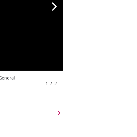
 General
1
/
2