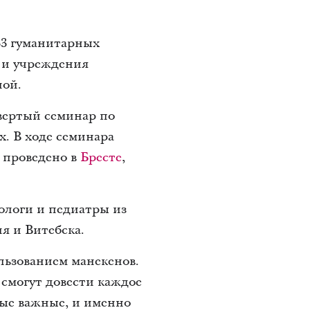
33 гуманитарных
 и учреждения
ной.
вертый семинар по
. В ходе семинара
 проведено в
Бресте
,
тологи и педиатры из
я и Витебска.
льзованием манекенов.
 смогут довести каждое
мые важные, и именно