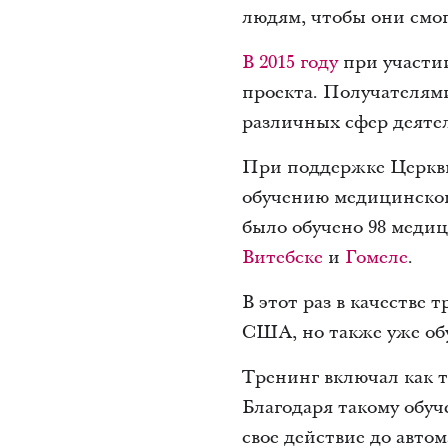
людям, чтобы они смог
В 2015 году
при участи
проекта. Получателям
различных сфер деяте
При поддержке Церкви 
обучению медицинског
было обучено 98 меди
Витебске
и
Гомеле
.
В этот раз в качестве
США, но также уже об
Тренинг включал как т
Благодаря такому обуч
свое действие до авто