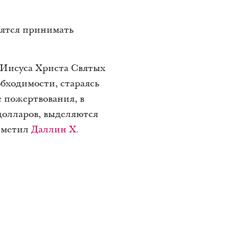
мятся принимать
 Иисуса Христа Святых
бходимости, стараясь
е пожертвования, в
долларов, выделяются
отметил
Даллин Х.