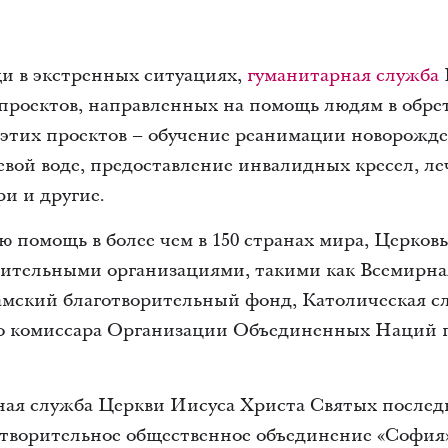
и в экстренных ситуациях,
гуманитарная служба
 проектов, направленных на помощь людям в обр
 этих проектов – обучение реанимации новорожд
евой воде, предоставление инвалидных кресел, ле
и и другие.
 помощь в более чем в 150 странах мира, Церковь
ительными организациями, такими как Всемирна
амский благотворительный фонд, Католическая с
о комиссара Организации Объединенных Наций п
ная служба Церкви Иисуса Христа Святых послед
ворительное общественное объединение «София».