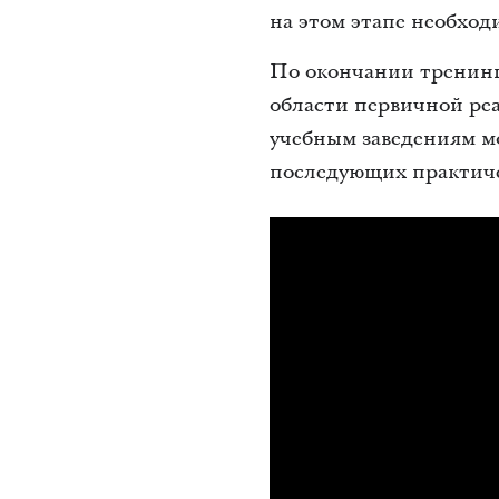
на этом этапе необход
По окончании тренинг
области первичной ре
учебным заведениям м
последующих практиче