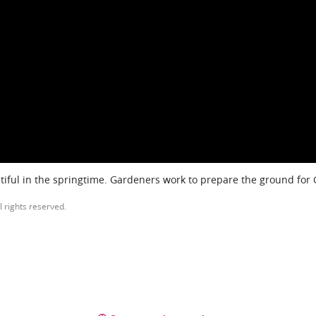
iful in the springtime. Gardeners work to prepare the ground for
l rights reserved.