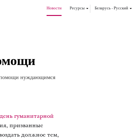
Новости
Ресурсы
Беларусь
-
Pусский
помощи
ой помощи нуждающимся
день гуманитарной
ия, призванные
воздать должное тем,