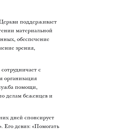
Церкви поддерживает
етении материальной
енных, обеспечение
чение зрения,
 сотрудничает с
я организация
лужба помощи,
о делам беженцев и
них дней спонсирует
 Его девиз: «Помогать