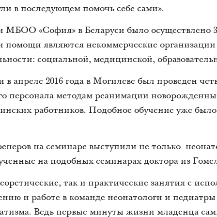
ли в последующем помочь себе сами».
и МБОО «София» в Беларуси было осуществлено 
и помощи являются некоммерческие организации
льности: социальной, медицинской, образователь
в апреле 2016 года в Могилеве был проведен чет
о персонала методам реанимации новорожденных
цинских работников. Подобное обучение уже было
 тренеров на семинаре выступили не только неона
ученные на подобных семинарах доктора из Гомел
еоретические, так и практические занятия с испо
ению и работе в команде неонатологи и педиатры
матизма. Ведь первые минуты жизни младенца са