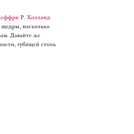
еффри Р. Холланд
о щедры, насколько
ам. Давайте же
ности, губящей столь