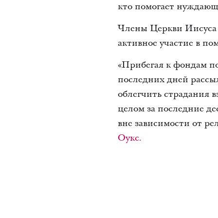
кто помогает нуждающ
Члены Церкви Иисуса 
активное участие в п
«Прибегая к фондам п
последних дней рассы
облегчить страдания в
целом за последние д
вне зависимости от ре
Оукс.